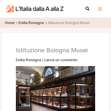
Vai
A
Cerca
al
r
contenuto
c
Home
Emilia Romagna
Istituzione Bologna Musei
h
i
v
i
Istituzione Bologna Musei
Emilia Romagna
/
Lascia un commento