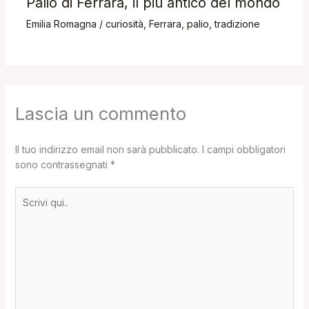
Palio di Ferrara, il più antico del mondo
Emilia Romagna
/
curiosità
,
Ferrara
,
palio
,
tradizione
Lascia un commento
Il tuo indirizzo email non sarà pubblicato.
I campi obbligatori
sono contrassegnati
*
Scrivi
qui..