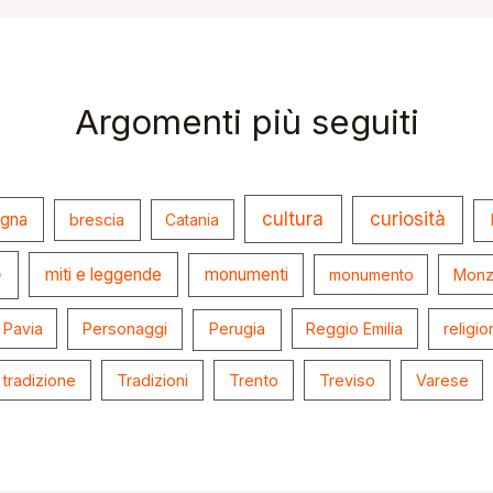
Argomenti più seguiti
cultura
curiosità
ogna
brescia
Catania
o
miti e leggende
monumenti
monumento
Monz
Pavia
Personaggi
Perugia
Reggio Emilia
religio
tradizione
Tradizioni
Trento
Treviso
Varese