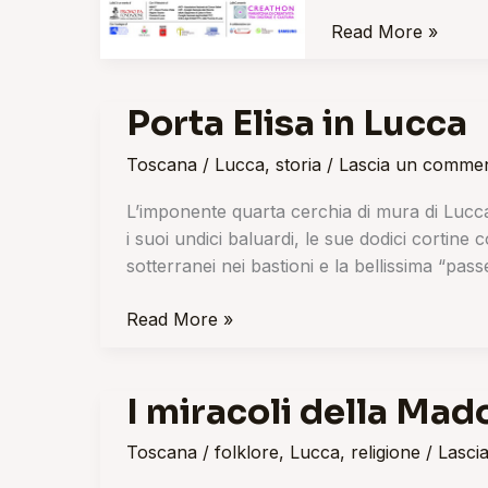
Read More »
Porta Elisa in Lucca
Porta
Elisa
Toscana
/
Lucca
,
storia
/
Lascia un comme
in
Lucca
L’imponente quarta cerchia di mura di Lucca
i suoi undici baluardi, le sue dodici cortine co
sotterranei nei bastioni e la bellissima “pass
Read More »
I miracoli della Mad
I
miracoli
Toscana
/
folklore
,
Lucca
,
religione
/
Lasci
della
Madonna