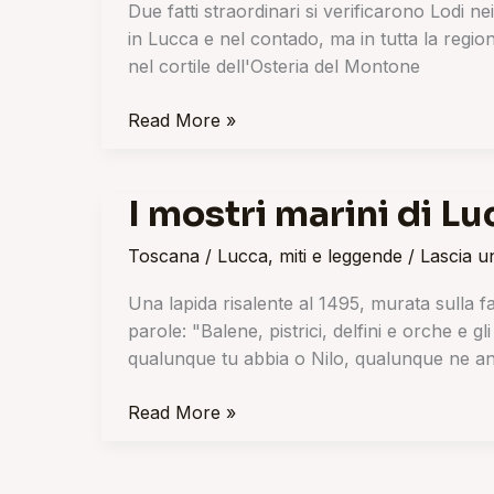
Due fatti straordinari si verificarono Lodi 
a
in Lucca e nel contado, ma in tutta la region
Lucca
nel cortile dell'Osteria del Montone
Read More »
I mostri marini di Lu
I
mostri
Toscana
/
Lucca
,
miti e leggende
/
Lascia 
marini
di
Una lapida risalente al 1495, murata sulla fa
Lucca
parole: "Balene, pistrici, delfini e orche e g
qualunque tu abbia o Nilo, qualunque ne an
Read More »