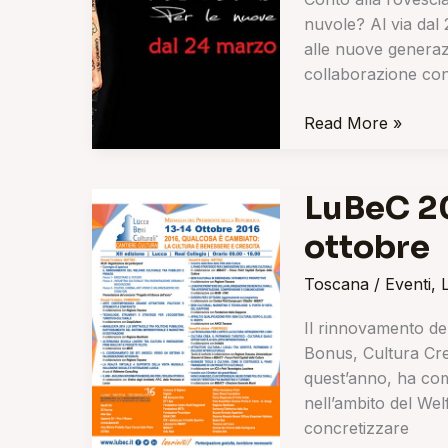
sono
nuvole? Al via dal 2
le
alle nuove generaz
nuvole?
collaborazione co
Read More »
LuBeC 20
LuBeC
2016,
ottobre
Lucca
13
Toscana
/
Eventi
,
e
14
Il rinnovamento del
ottobre
Bonus, Cultura Crea
quest’anno, ha com
nell’ambito del We
concretizzare