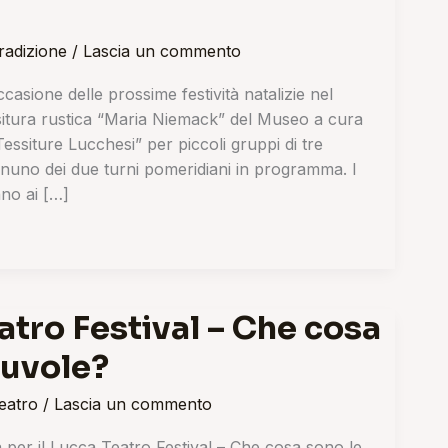
tradizione
/
Lascia un commento
ccasione delle prossime festività natalizie nel
situra rustica “Maria Niemack” del Museo a cura
Tessiture Lucchesi” per piccoli gruppi di tre
gnuno dei due turni pomeridiani in programma. I
nno ai […]
atro Festival – Che cosa
nuvole?
teatro
/
Lascia un commento
 per il Lucca Teatro Festival – Che cosa sono le