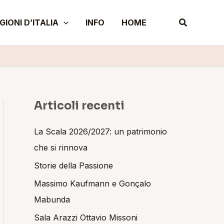
A
Cerca
GIONI D’ITALIA
INFO
HOME
r
c
h
i
v
i
Articoli recenti
La Scala 2026/2027: un patrimonio
che si rinnova
Storie della Passione
Massimo Kaufmann e Gonçalo
Mabunda
Sala Arazzi Ottavio Missoni