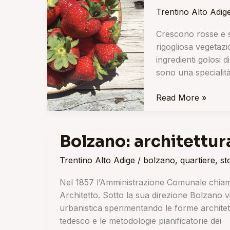
alpine
Trentino Alto Adig
in
Val
Crescono rosse e su
Venosta
rigogliosa vegetazi
ingredienti golosi 
sono una specialità
Read More »
Bolzano: architettu
Bolzano:
architettura
Trentino Alto Adige
/
bolzano
,
quartiere
,
st
1857-
1900
Nel 1857 l’Amministrazione Comunale chiama 
Architetto. Sotto la sua direzione Bolzano viv
urbanistica sperimentando le forme architet
tedesco e le metodologie pianificatorie dei