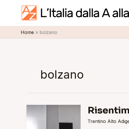
Vai
al
contenuto
Home
bolzano
bolzano
Risentim
Risentimento
/
Trentino Alto Adig
Ressentiment