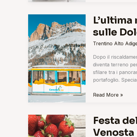
L’ultima
L’ultima
neve
sulle Do
da
prima
Trentino Alto Adig
classe
sulle
Dopo il riscaldament
Dolomiti
diventa terreno per
sfilare tra i panor
portafoglio. Specia
Read More »
Festa del
Festa
delle
Venosta
Fragole