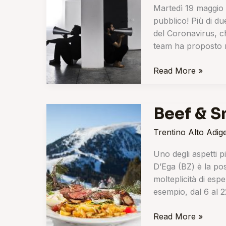
Martedì 19 maggio 
pubblico! Più di du
del Coronavirus, ch
team ha proposto 
Read More »
Beef & S
Beef
&
Trentino Alto Adig
Snow:
la
Uno degli aspetti p
neve
D’Ega (BZ) è la pos
in
molteplicità di esp
carne
esempio, dal 6 al 
Read More »