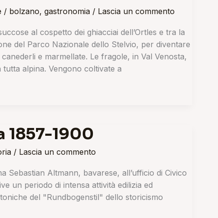
e
/
bolzano
,
gastronomia
/
Lascia un commento
ccose al cospetto dei ghiacciai dell’Ortles e tra la
one del Parco Nazionale dello Stelvio, per diventare
di canederli e marmellate. Le fragole, in Val Venosta,
 tutta alpina. Vengono coltivate a
ra 1857-1900
oria
/
Lascia un commento
Sebastian Altmann, bavarese, all’ufficio di Civico
e un periodo di intensa attività edilizia ed
toniche del "Rundbogenstil" dello storicismo