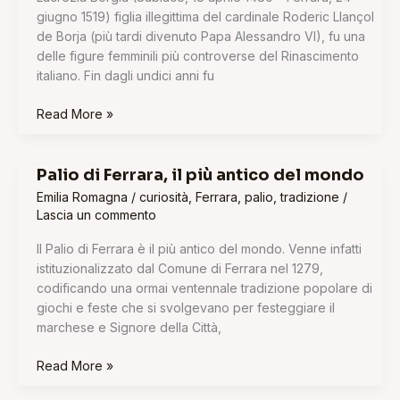
giugno 1519) figlia illegittima del cardinale Roderic Llançol
de Borja (più tardi divenuto Papa Alessandro VI), fu una
delle figure femminili più controverse del Rinascimento
italiano. Fin dagli undici anni fu
Read More »
Palio di Ferrara, il più antico del mondo
Palio
di
Emilia Romagna
/
curiosità
,
Ferrara
,
palio
,
tradizione
/
Ferrara,
Lascia un commento
il
Il Palio di Ferrara è il più antico del mondo. Venne infatti
più
istituzionalizzato dal Comune di Ferrara nel 1279,
antico
codificando una ormai ventennale tradizione popolare di
del
giochi e feste che si svolgevano per festeggiare il
mondo
marchese e Signore della Città,
Read More »