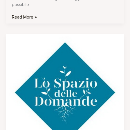
possibile
Read More »
“Lo
spazio
delle
domande”:
Mostra
e
giardino
intorno
all’ebraismo