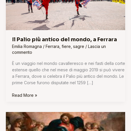
Il Palio più antico del mondo, a Ferrara
Emilia Romagna
/
Ferrara
,
fiere
,
sagre
/
Lascia un
commento
È un viaggio nel mondo cavalleresco e nei fasti della corte
estense quello che nel mese di maggio 2019 si può vivere
a Ferrara, dove si celebra il Palio più antico del mondo. Le
prime Corse furono disputate nel 1259 […]
Read More »
L’arte
per
l’arte