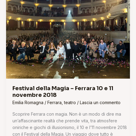
della
Magia
–
Ferrara
10
e
11
novembre
2018
Festival della Magia – Ferrara 10 e 11
novembre 2018
Emilia Romagna
/
Ferrara
,
teatro
/
Lascia un commento
Scoprire Ferrara con magia. Non è un modo di dire ma
un’affascinante realtà che prende vita, tra atmosfere
oniriche e giochi di illusionismo, il 10 e l’11 novembre 2018
con il Festival della Magia. Un viaggio dove tutto è