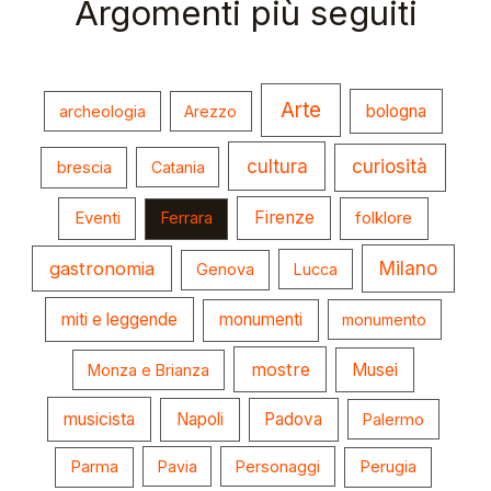
Argomenti più seguiti
Arte
bologna
archeologia
Arezzo
cultura
curiosità
brescia
Catania
Firenze
folklore
Eventi
Ferrara
gastronomia
Milano
Genova
Lucca
miti e leggende
monumenti
monumento
mostre
Musei
Monza e Brianza
musicista
Napoli
Padova
Palermo
Parma
Pavia
Personaggi
Perugia