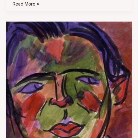
Read More »
Dalle
Avanguardie
alla
Perestrojka