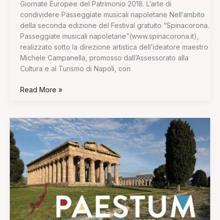
Giornate Europee del Patrimonio 2018. L’arte di
condividere Passeggiate musicali napoletane Nell’ambito
della seconda edizione del Festival gratuito “Spinacorona.
Passeggiate musicali napoletane”(www.spinacorona.it),
realizzato sotto la direzione artistica dell’ideatore maestro
Michele Campanella, promosso dall’Assessorato alla
Cultura e al Turismo di Napoli, con
Read More »
2018:
un
nuovo
anno
a
Paestum