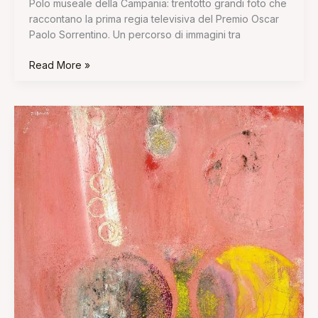
Polo museale della Campania: trentotto grandi foto che
raccontano la prima regia televisiva del Premio Oscar
Paolo Sorrentino. Un percorso di immagini tra
Read More »
Domenico
Spinosa.
100
anni
dopo