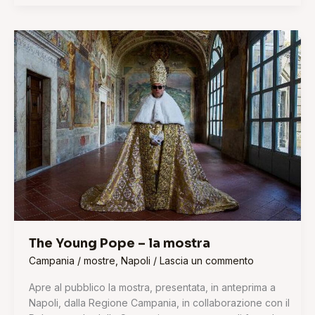
The
Young
Pope
–
la
mostra
The Young Pope – la mostra
Campania
/
mostre
,
Napoli
/
Lascia un commento
Apre al pubblico la mostra, presentata, in anteprima a
Napoli, dalla Regione Campania, in collaborazione con il