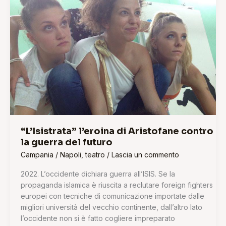
di
Aristofane
contro
la
guerra
del
futuro
“L’Isistrata” l’eroina di Aristofane contro
la guerra del futuro
Campania
/
Napoli
,
teatro
/
Lascia un commento
2022. L’occidente dichiara guerra all’ISIS. Se la
propaganda islamica è riuscita a reclutare foreign fighters
europei con tecniche di comunicazione importate dalle
migliori università del vecchio continente, dall’altro lato
l’occidente non si è fatto cogliere impreparato