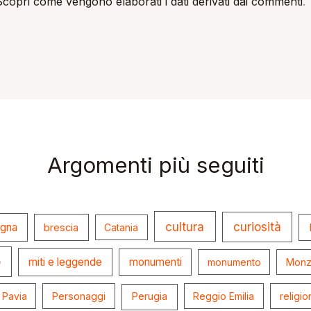
Scopri come vengono elaborati i dati derivati dai commenti
.
Argomenti più seguiti
cultura
curiosità
ogna
brescia
Catania
o
miti e leggende
monumenti
monumento
Monz
Pavia
Personaggi
Perugia
Reggio Emilia
religio