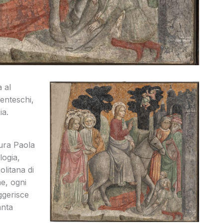
 al
centeschi,
ia.
ura Paola
logia,
olitana di
he, ogni
ggerisce
anta