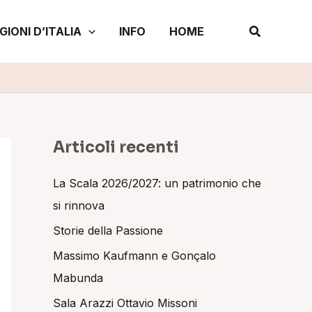
A
Cerca
GIONI D’ITALIA
INFO
HOME
r
c
h
i
v
i
Articoli recenti
La Scala 2026/2027: un patrimonio che
si rinnova
Storie della Passione
Massimo Kaufmann e Gonçalo
Mabunda
Sala Arazzi Ottavio Missoni