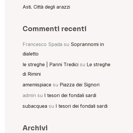
Asti. Città degli arazzi
Commenti recenti
Francesco Spada
su
Soprannomi in
dialetto
le streghe | Parini Tredici
su
Le streghe
di Rimini
amemispiace
su
Piazza dei Signori
admin
su
I tesori dei fondali sardi
subacquea
su
I tesori dei fondali sardi
Archivi