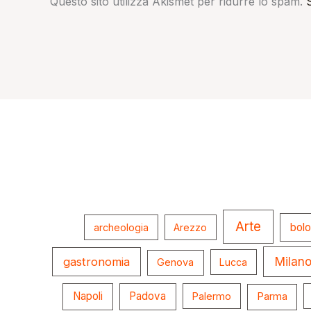
Questo sito utilizza Akismet per ridurre lo spam.
Arte
bol
archeologia
Arezzo
gastronomia
Milan
Genova
Lucca
Napoli
Padova
Palermo
Parma