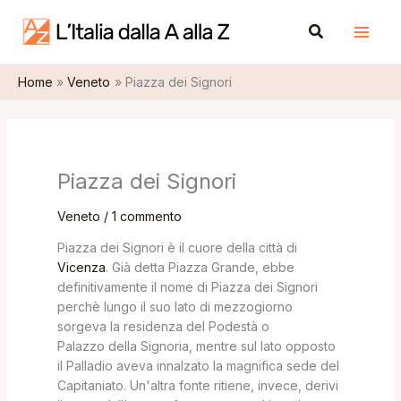
Vai
A
Cerca
al
r
contenuto
c
Home
Veneto
Piazza dei Signori
h
i
v
i
Piazza dei Signori
Veneto
/
1 commento
Piazza dei Signori è il cuore della città di
Vicenza
. Già detta Piazza Grande, ebbe
definitivamente il nome di Piazza dei Signori
perchè lungo il suo lato di mezzogiorno
sorgeva la residenza del Podestà o
Palazzo della Signoria, mentre sul lato opposto
il Palladio aveva innalzato la magnifica sede del
Capitaniato. Un'altra fonte ritiene, invece, derivi