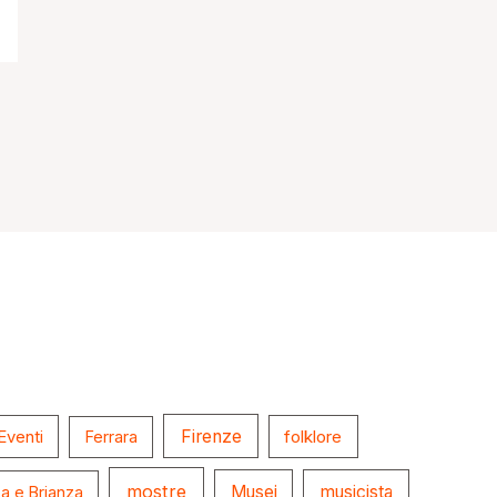
Firenze
folklore
Eventi
Ferrara
mostre
Musei
musicista
a e Brianza