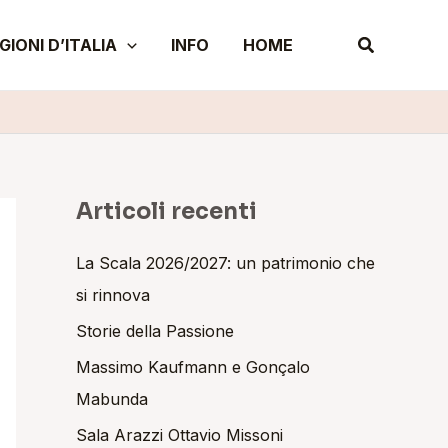
A
Cerca
GIONI D’ITALIA
INFO
HOME
r
c
h
i
v
i
Articoli recenti
La Scala 2026/2027: un patrimonio che
si rinnova
Storie della Passione
Massimo Kaufmann e Gonçalo
Mabunda
Sala Arazzi Ottavio Missoni