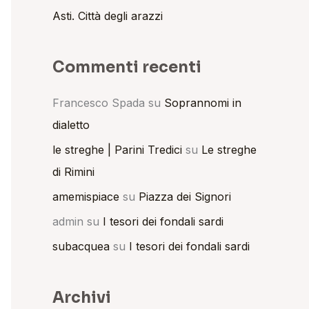
Asti. Città degli arazzi
Commenti recenti
Francesco Spada
su
Soprannomi in
dialetto
le streghe | Parini Tredici
su
Le streghe
di Rimini
amemispiace
su
Piazza dei Signori
admin
su
I tesori dei fondali sardi
subacquea
su
I tesori dei fondali sardi
Archivi