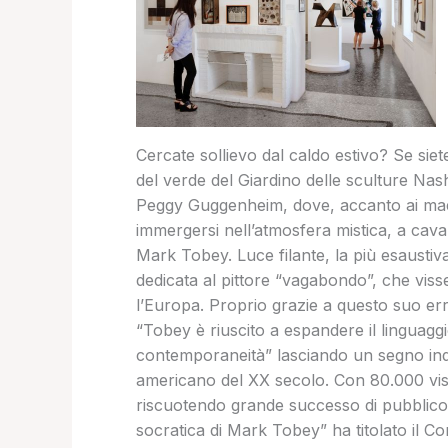
Cercate sollievo dal caldo estivo? Se sie
del verde del Giardino delle sculture Nas
Peggy Guggenheim, dove, accanto ai maes
immergersi nell’atmosfera mistica, a cavall
Mark Tobey. Luce filante, la più esaustiva
dedicata al pittore “vagabondo”, che vis
l’Europa. Proprio grazie a questo suo er
“Tobey è riuscito a espandere il linguagg
contemporaneità” lasciando un segno inde
americano del XX secolo. Con 80.000 visit
riscuotendo grande successo di pubblico e 
socratica di Mark Tobey” ha titolato il Co