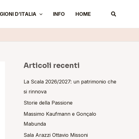
A
Cerca
GIONI D’ITALIA
INFO
HOME
r
c
h
i
v
i
Articoli recenti
La Scala 2026/2027: un patrimonio che
si rinnova
Storie della Passione
Massimo Kaufmann e Gonçalo
Mabunda
Sala Arazzi Ottavio Missoni