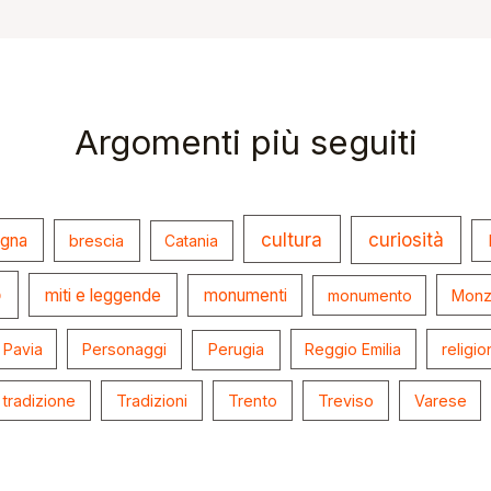
Argomenti più seguiti
cultura
curiosità
ogna
brescia
Catania
o
miti e leggende
monumenti
monumento
Monz
Pavia
Personaggi
Perugia
Reggio Emilia
religio
tradizione
Tradizioni
Trento
Treviso
Varese