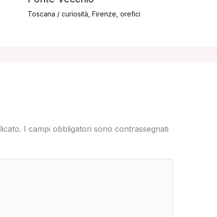
Toscana
/
curiosità
,
Firenze
,
orefici
licato.
I campi obbligatori sono contrassegnati