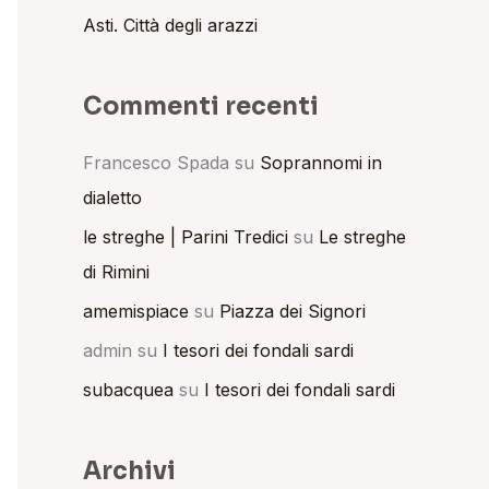
Asti. Città degli arazzi
Commenti recenti
Francesco Spada
su
Soprannomi in
dialetto
le streghe | Parini Tredici
su
Le streghe
di Rimini
amemispiace
su
Piazza dei Signori
admin
su
I tesori dei fondali sardi
subacquea
su
I tesori dei fondali sardi
Archivi