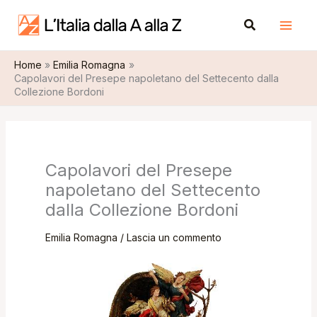
Vai
A
Cerca
al
r
contenuto
c
Home
Emilia Romagna
h
Capolavori del Presepe napoletano del Settecento dalla
i
Collezione Bordoni
v
i
Capolavori del Presepe
napoletano del Settecento
dalla Collezione Bordoni
Emilia Romagna
/
Lascia un commento