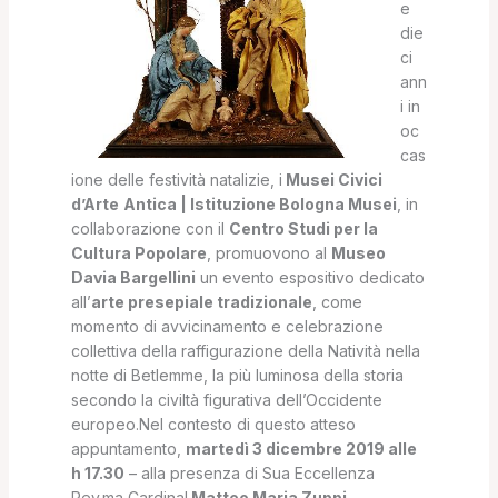
e
die
ci
ann
i in
oc
cas
ione delle festività natali­zie, i
Musei Civici
d’Arte
Antica | Istituzione Bologna Musei
, in
collaborazione con il
Centro Studi per la
Cultura Popolare
, promuovono al
Museo
Davia Bargellini
un evento espositivo de­dicato
all’
arte presepiale tradizionale
, come
momento di avvicinamento e celebrazione
collet­tiva della raffigurazione della Natività nella
notte di Betlemme, la più luminosa della storia
se­condo la civiltà figurativa dell’Occidente
europeo.Nel contesto di questo atteso
appuntamento,
martedì 3 dicembre 2019 alle
h 17.30
– alla pre­senza di Sua Eccellenza
Rev.ma Cardinal
Matteo Maria Zuppi
,